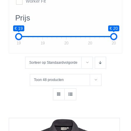
Worker Fit
Prijs
€ 19
€ 20
19
19
20
20
20
Sorteer op
Standaardvolgorde
Toon
48 producten