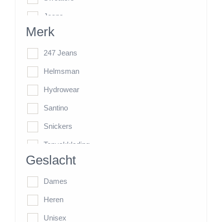
Jeans
Merk
Werkbroeken
HiVis-Line
247 Jeans
Jassen
Helmsman
Kasten
Hydrowear
Overige items
Santino
Snickers
Topvakkleding
Geslacht
Tricorp
Dames
Heren
Unisex