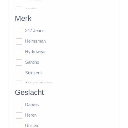
Jeans
Merk
Werkbroeken
HiVis-Line
247 Jeans
Jassen
Helmsman
Kasten
Hydrowear
Overige items
Santino
Snickers
Topvakkleding
Geslacht
Tricorp
Dames
Heren
Unisex