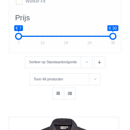
Worker Fit
Prijs
€ 7
€ 30
7
13
19
24
30
Sorteer op
Standaardvolgorde
Toon
48 producten