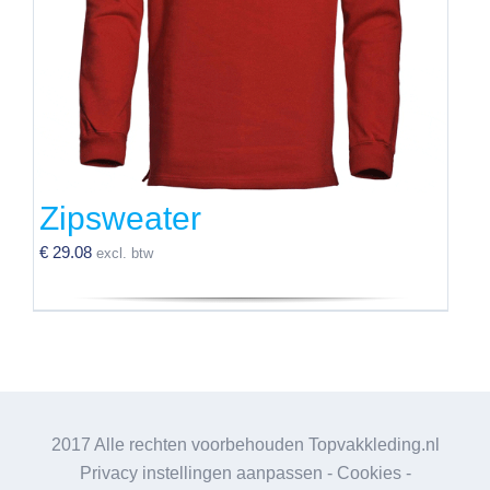
worden
op
de
productpagina
Zipsweater
€
29.08
excl. btw
Dit
product
heeft
meerdere
variaties.
2017 Alle rechten voorbehouden Topvakkleding.nl
Deze
Privacy instellingen aanpassen
-
Cookies
-
optie