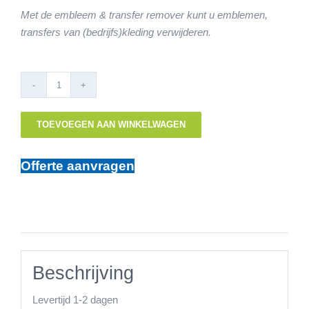
Met de embleem & transfer remover kunt u emblemen,
transfers van (bedrijfs)kleding verwijderen.
TOP
embleem
TOEVOEGEN AAN WINKELWAGEN
&
transfer
remover
Offerte aanvragen
hoeveelheid
Beschrijving
Levertijd 1-2 dagen