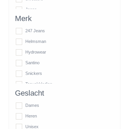
Jeans
Merk
Werkbroeken
HiVis-Line
247 Jeans
Jassen
Helmsman
Kasten
Hydrowear
Overige items
Santino
Snickers
Topvakkleding
Geslacht
Tricorp
Dames
Heren
Unisex