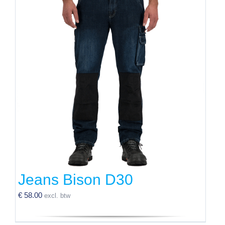
Jeans Bison D30
€
58.00
excl. btw
Dit