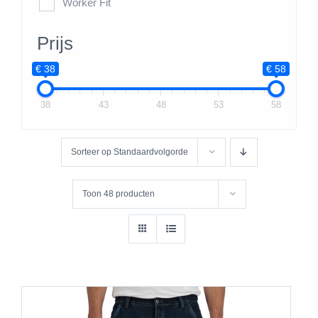
Worker Fit
Prijs
€ 38
€ 58
38
43
48
53
58
Sorteer op
Standaardvolgorde
Toon
48 producten