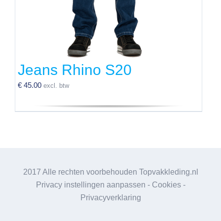
de
productpagina
Jeans Rhino S20
€
45.00
excl. btw
Dit
product
heeft
meerdere
variaties.
2017 Alle rechten voorbehouden Topvakkleding.nl
Deze
Privacy instellingen aanpassen
-
Cookies
-
optie
Privacyverklaring
kan
gekozen