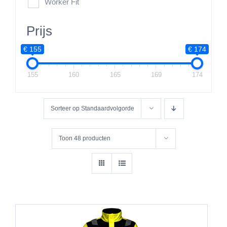
Worker Fit
Prijs
€ 155
€ 174
155
160
165
169
174
Sorteer op
Standaardvolgorde
Toon
48 producten