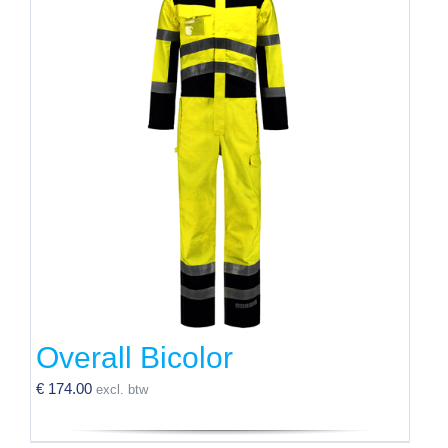
Overall Bicolor
€
174.00
excl. btw
Dit