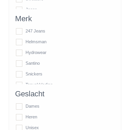
Jeans
Merk
Werkbroeken
HiVis-Line
247 Jeans
Jassen
Helmsman
Kasten
Hydrowear
Overige items
Santino
Snickers
Topvakkleding
Geslacht
Tricorp
Dames
Heren
Unisex